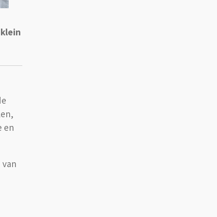
 klein
de
len,
e en
d van