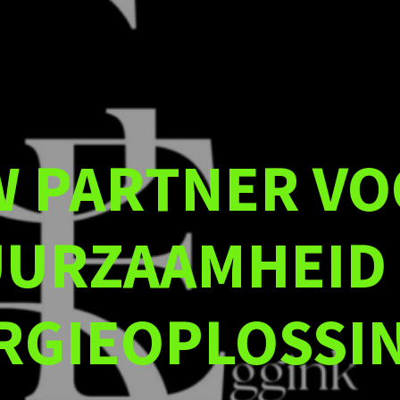
 PARTNER V
URZAAMHEID
RGIEOPLOSSI