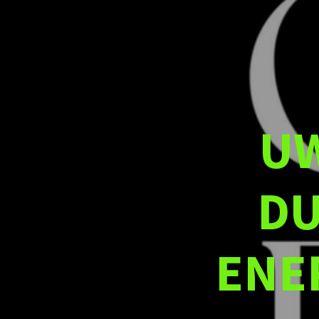
UW
DU
ENE