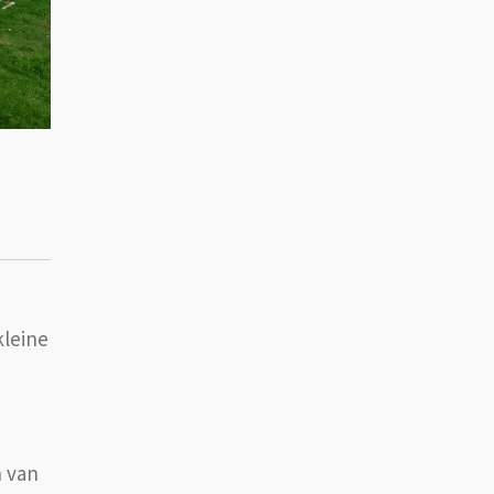
kleine
n van